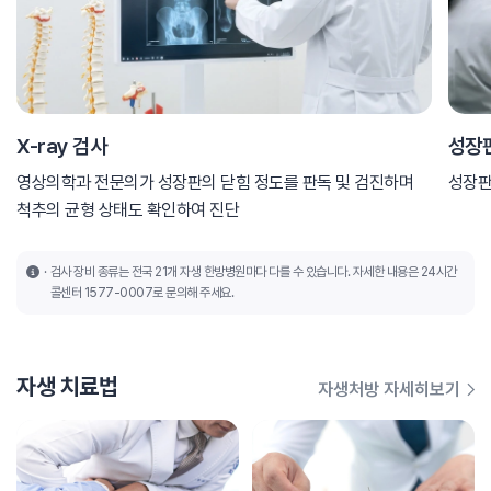
X-ray 검사
성장
영상의학과 전문의가 성장판의 닫힘 정도를 판독 및 검진하며
성장판
척추의 균형 상태도 확인하여 진단
검사 장비 종류는 전국 21개 자생 한방병원마다 다를 수 있습니다. 자세한 내용은 24시간
콜센터 1577-0007로 문의해 주세요.
자생 치료법
자생처방 자세히보기