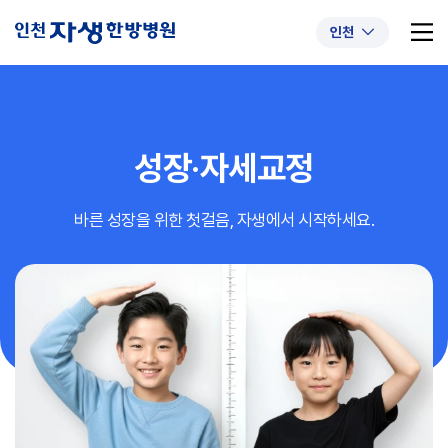
인천
성장·자세교정
추천 검색어
#초음파약침
#척추압박골절
바른 성장을 위한 첫걸음, 자생에서 시작하세요.
#교통사고후유증
#허리디스크
#목디스크
#추나요법