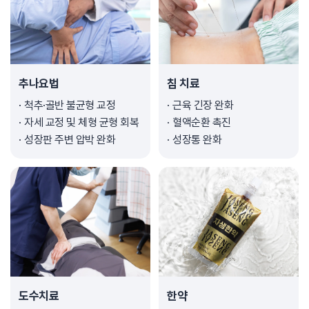
추나요법
침 치료
척추·골반 불균형 교정
근육 긴장 완화
자세 교정 및 체형 균형 회복
혈액순환 촉진
성장판 주변 압박 완화
성장통 완화
도수치료
한약