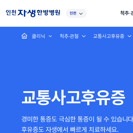
척추·
인천
대표
강남
광주
노원
대
클리닉
척추·관절
교통사고후유증
보라매
부산
부천
분당
수
척추·관절
예약·문의
자생한약
커뮤니티
병원소개
클리닉
치료법
허리
척추·관절
자생비수술치료
한약
치료사례
바로 예약
인사말
보약
자생소개
목
첩약건
전화 
증상
리얼
초음
인천
일산
잠실
창원
천
허리디스크
교통사고후유증
MRI 치료사례
목디스크
안면신
후기메
신경근회복술
자주묻는질문
한약배
도수
척추관협착증
척추압박골절
안면마비 치료사례
거북목증
기능성
후기인
퇴행성디스크
수술후재활
알레르
추천 검색어
#초음파
척추전방전위증
수술후통증증후군
뇌혈관
교통사고후유증
허리염좌
성장·자세교정
비만 
테니스
자생인 칭찬
건의
경미한 통증도 극심한 통증이 될 수 있습니다
후유증도 자생에서 빠르게 치료하세요.