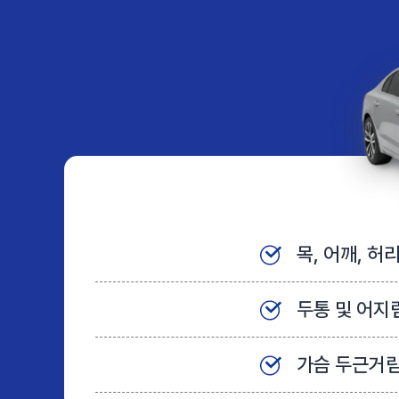
목, 어깨, 허
두통 및 어지
가슴 두근거