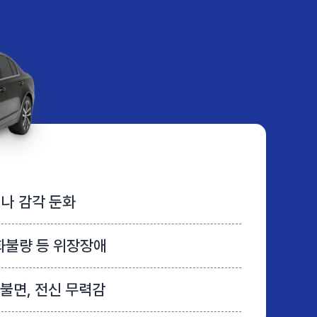
나 감각 둔화
화불량 등 위장장애
 불면, 전신 무력감