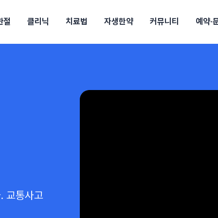
관절
클리닉
치료법
자생한약
커뮤니티
예약·
구
대전
목동
원
안산
울산
강보험
상담 예약
별
후기
파 약침
의료진 소개
턱
공지사항
신바로메틴
입원 상담
여성질환
진료시간/오시는길
추나요법
무릎
자생소식
진료비 안내
산재지정병원
신바로약침·봉침
어깨
건강정보
비급여진료비
고관절
자가테스트
신바로한약
제증
손·
안
청주
해운대
경마비
시지
턱관절장애
월경통
퇴행성관절염
오십견
고관절질환
허리 디스크
손목
송조회
치료·물리치료
MRI·X-ray
후군
 소화불량
터뷰
산전산후
석회화건염
목 디스크
족저
기 비염
갱년기증후군
무릎 질환
손목
약침
#척추압박골절
#교통사고후유증
#허리디스크
#목디스크
질환 후유증
비염
클리닉
허약증세
엘보·골프엘보
하기
자생TV보니
이벤트
.
교통사고