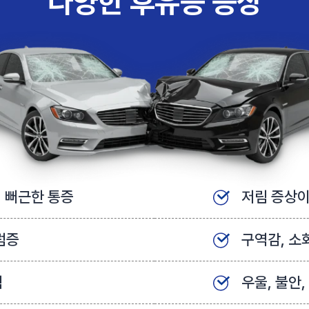
다양한 후유증 증상
리 뻐근한 통증
저림 증상이
럼증
구역감, 소
림
우울, 불안,