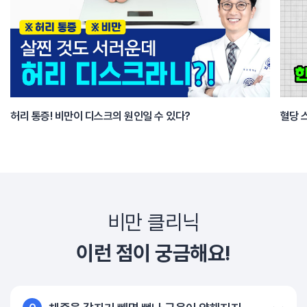
허리 통증! 비만이 디스크의 원인일 수 있다?
혈당 
비만 클리닉
이런 점이 궁금해요!