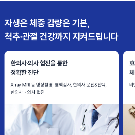
자생은 체중 감량은 기본,
척추·관절 건강까지 지켜드립니다
한의사·의사 협진을 통한
효
정확한 진단
체
X-ray·MRI 등 영상촬영, 혈액검사, 한의사 문진&진맥,
비
한의사・의사 협진