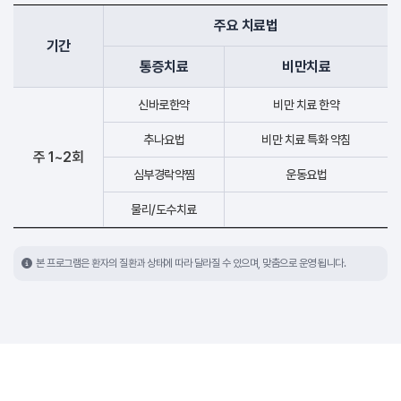
주요 치료법
기간
통증치료
비만치료
신바로한약
비만 치료 한약
추나요법
비만 치료 특화 약침
주 1~2회
심부경락약찜
운동요법
물리/도수치료
본 프로그램은 환자의 질환과 상태에 따라 달라질 수 있으며, 맞춤으로 운영 됩니다.