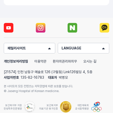
패밀리사이트
LANGUAGE
개인정보처리방침
이용약관
환자의권리와의무
오시는 길
[21574] 인천 남동구 예술로 126 (구월동) Link126빌딩 4, 5층
사업자번호
135-82-16783
대표자
박병모
본 사이트의 모든 컨텐츠는 저작권법에 따른 보호를 받습니다.
© Jaseng Hospital of Korean medicine.
보건복지부 지정
보건복지부
대한체육회
한방척추전문병원
의료기관 평가인증
공식협력병원