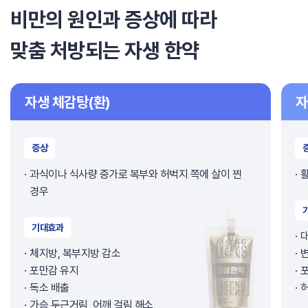
비만의 원인과 증상에 따라
맞춤 처방되는 자생 한약
자생 체감탕(환)
자
증상
과식이나 식사량 증가로 복부와 허벅지 쪽에 살이 찐
활
경우
기대효과
체지방, 복부지방 감소
포만감 유지
독소 배출
허
가슴 두근거림, 어깨 걸림 해소