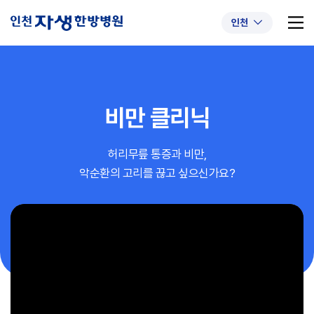
인천
비만 클리닉
추천 검색어
#초음파약침
#척추압박골절
허리무릎 통증과 비만,
#교통사고후유증
#허리디스크
#목디스크
악순환의 고리를 끊고 싶으신가요?
#추나요법