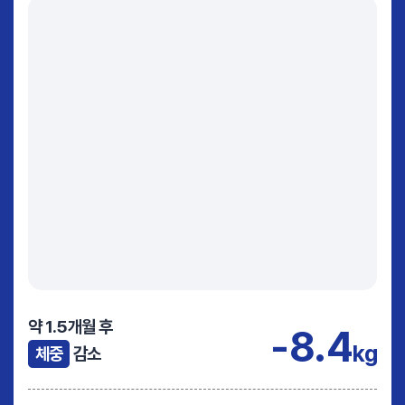
약 1.5개월 후
-8.4
kg
체중
감소