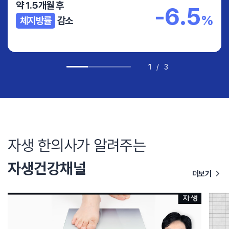
약 1.5개월 후
-6.5
%
체지방률
감소
1
/
3
자생 한의사가 알려주는
자생건강채널
더보기