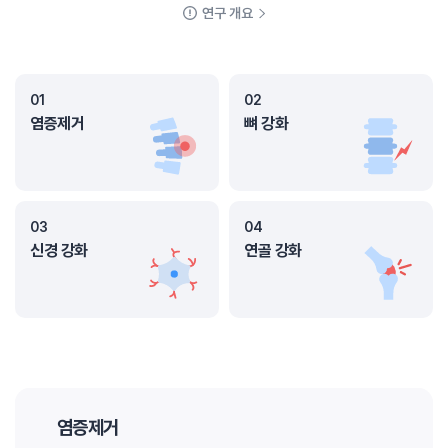
연구 개요
01
02
염증제거
뼈 강화
03
04
신경 강화
연골 강화
염증제거