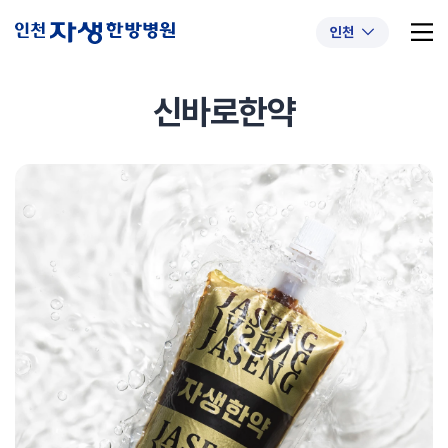
인천
신바로한약
추천 검색어
#초음파약침
#척추압박골절
#교통사고후유증
#허리디스크
#목디스크
#추나요법