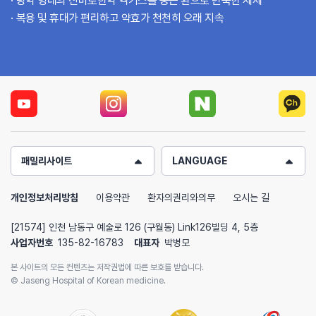
탕약 형태의 신바로한약 엑기스를 둥근 환으로 반죽한 제제
복용 및 휴대가 편리하고 약효가 천천히 오래 지속
패밀리사이트
LANGUAGE
개인정보처리방침
이용약관
환자의권리와의무
오시는 길
[21574] 인천 남동구 예술로 126 (구월동) Link126빌딩 4, 5층
사업자번호
135-82-16783
대표자
박병모
본 사이트의 모든 컨텐츠는 저작권법에 따른 보호를 받습니다.
© Jaseng Hospital of Korean medicine.