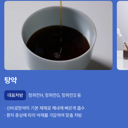
탕약
대표처방
청파전H, 청파전G, 청파전S 등
신바로한약의 기본 제제로 체내에 빠르게 흡수
환자 증상에 따라 약재를 가감하여 맞춤 처방