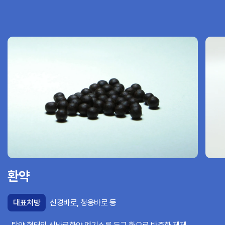
환약
대표처방
신경바로, 청웅바로 등